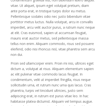
condimentum gravida nisl, non bibendum libero aliquet
vitae. Ut aliquet, ipsum eget volutpat pretium, diam
ante porta erat, in tristique turpis dolor eu metus.
Pellentesque sodales odio nec justo bibendum vitae
porttitor metus luctus. Nulla volutpat, arcu in convallis
imperdiet, arcu velit auctor purus, a rutrum nunc neque
at elit. Cras euismod, sapien ut accumsan feugiat,
mauris erat auctor metus, sed pellentesque massa
tellus non enim. Aliquam commodo, risus sed posuere
eleifend, odio nisi rhoncus nisl, vitae pharetra sem arcu
non dui.
Proin sed ullamcorper enim. Proin mi nisi, ultrices eget
dictum a, volutpat at risus. Aliquam elementum sapien
ac elit pulvinar vitae commodo lacus feugiat. In
condimentum, velit ut imperdiet fringilla, risus neque
sollicitudin urna, et rutrum nunc urna quis lacus. Cras
pharetra, turpis vel tincidunt ultricies, justo sem
adipiscing erat, in rutrum est purus vitae leo. In hac
habitasse platea dictumst. Aliquam vel tempus augue.