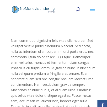
Nam commodo dignissim felis vitae ullamcorper. Sed
volutpat velit id purus bibendum placerat. Sed porta,
nulla ac interdum ullamcorper, mi orci porta eros, nec
commodo ligula dolor et arcu. Quisque ullamcorper
enim vel tellus rhoncus et fermentum diam congue.
Phasellus eu turpis lorem, id gravida nunc.
In bibendum
nulla vel quam pretium a fringilla erat ornare. Etiam
hendrerit quam sed orci congue posuere laoreet urna
condimentum. Nam vestibulum gravida semper.
Maecenas ac nunc purus, et aliquam urna. Curabitur
quis tellus vitae dolor tristique egestas. Fusce metus
sem, accumsan vel auctor non, laoreet eget nulla.
Donec lacinia elit ac nulla hendrerit at tincidunt justo